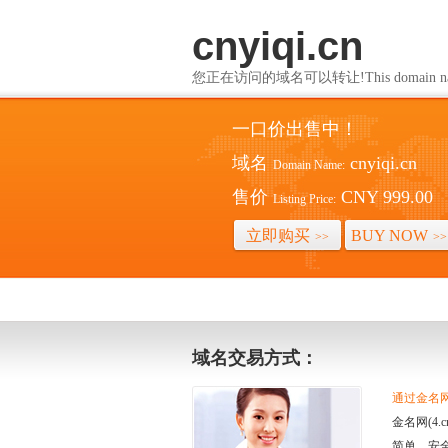
cnyiqi.cn
您正在访问的域名可以转让!This domain name i
一口价出售中！
域名
cnyiqi.cn
Domain Name:
售价
CNY 999.00
Listing Price:
立即购买
BUY NOW
>>
>>
域名交易方式：
通过金名网(
金名网(4
简单、安