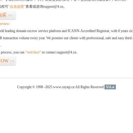
流程可
“点击这里”
查看或咨询support@4.cn。
购买
>>
erview:
orld leading domain escrow service platform and ICANN-Accredited Registrar, with 6 years ri
 transaction volume every year. We promise our clients with professional, safe and easy third-
.
d process, you can
“visit here”
or contact support@4.cn.
NOW
>>
Copyright © 1998 -2025 www.cnyiqi.cn All Rights Reserved
51La