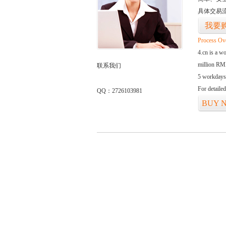
具体交易
我要
Process Ov
4.cn is a w
million RMB
联系我们
5 workdays
For detaile
QQ：2726103981
BUY 